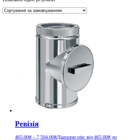
Ревізія
465.00
₴
–
7,504.00
₴
Діапазон цін: від 465.00₴ до