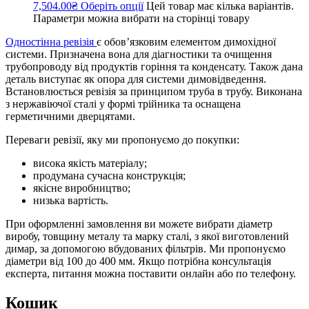
7,504.00₴
Оберіть опції
Цей товар має кілька варіантів.
Параметри можна вибрати на сторінці товару
Одностінна ревізія
є обов’язковим елементом димохідної
системи. Призначена вона для діагностики та очищення
трубопроводу від продуктів горіння та конденсату. Також дана
деталь виступає як опора для системи димовідведення.
Встановлюється ревізія за принципом труба в трубу. Виконана
з нержавіючої сталі у формі трійника та оснащена
герметичними дверцятами.
Переваги ревізії, яку ми пропонуємо до покупки:
висока якість матеріалу;
продумана сучасна конструкція;
якісне виробництво;
низька вартість.
При оформленні замовлення ви можете вибрати діаметр
виробу, товщину металу та марку сталі, з якої виготовлений
димар, за допомогою вбудованих фільтрів. Ми пропонуємо
діаметри від 100 до 400 мм. Якщо потрібна консультація
експерта, питання можна поставити онлайн або по телефону.
Кошик