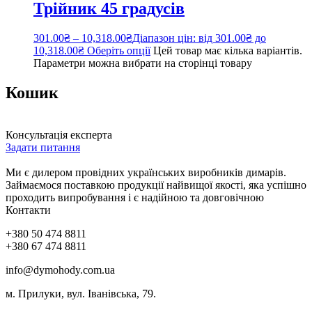
Трійник 45 градусів
301.00
₴
–
10,318.00
₴
Діапазон цін: від 301.00₴ до
10,318.00₴
Оберіть опції
Цей товар має кілька варіантів.
Параметри можна вибрати на сторінці товару
Кошик
Консультація експерта
Задати питання
Ми є дилером провідних українських виробників димарів.
Займаємося поставкою продукції найвищої якості, яка успішно
проходить випробування і є надійною та довговічною
Контакти
+380 50 474 8811
+380 67 474 8811
info@dymohody.com.ua
м. Прилуки, вул. Іванівська, 79.