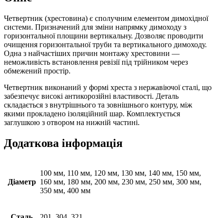
Четвертник (хрестовина) є сполучним елементом димохідної
системи. Призначений для зміни напрямку димоходу з
горизонтальної площини вертикальну. Дозволяє проводити
очищення горизонтальної труби та вертикального димоходу.
Одна з найчастіших причин монтажу хрестовини —
неможливість встановлення ревізії під трійником через
обмежений простір.
Четвертник виконаний у формі хреста з нержавіючої сталі, що
забезпечує високі антикорозійні властивості. Деталь
складається з внутрішнього та зовнішнього контуру, між
якими прокладено ізоляційний шар. Комплектується
заглушкою з отвором на нижній частині.
Додаткова інформація
100 мм, 110 мм, 120 мм, 130 мм, 140 мм, 150 мм,
Діаметр
160 мм, 180 мм, 200 мм, 230 мм, 250 мм, 300 мм,
350 мм, 400 мм
Сталь
201, 304, 321