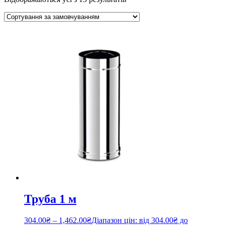
Труба 1 м
304.00
₴
–
1,462.00
₴
Діапазон цін: від 304.00₴ до